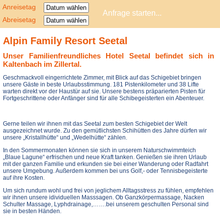
Anreisetag
Abreisetag
Alpin Family Resort Seetal
Unser Familienfreundliches Hotel Seetal befindet sich in
Kaltenbach im Zillertal.
Geschmackvoll eingerrichtete Zimmer, mit Blick auf das Schigebiet bringen
unsere Gäste in beste Urlaubsstimmung. 181 Pistenkilometer und 38 Lifte
warten direkt vor der Haustür auf sie. Unsere bestens präparierten Pisten für
Fortgeschrittene oder Anfänger sind für alle Schibegeisterten ein Abenteuer.
Gerne teilen wir ihnen mit das Seetal zum besten Schigebiet der Welt
ausgezeichnet wurde. Zu den gemütlichsten Schihütten des Jahre dürfen wir
unsere „Kristallhütte“ und „Wedelhütte“ zählen.
In den Sommermonaten können sie sich in unserem Naturschwimmteich
„Blaue Lagune“ erfrischen und neue Kraft tanken. Genießen sie ihren Urlaub
mit der ganzen Familie und erkunden sie bei einer Wanderung oder Radfahrt
unsere Umgebung. Außerdem kommen bei uns Golf,- oder Tennisbegeisterte
auf ihre Kosten.
Um sich rundum wohl und frei von jeglichem Alltagsstress zu fühlen, empfehlen
wir ihnen unsere idividuellen Masssagen. Ob Ganzkörpermassage, Nacken
Schulter Massage, Lyphdrainage,…….bei unserem geschulten Personal sind
sie in besten Händen.