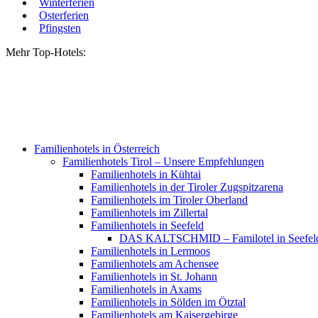
Winterferien
Osterferien
Pfingsten
Mehr Top-Hotels:
Familienhotels in Österreich
Familienhotels Tirol – Unsere Empfehlungen
Familienhotels in Kühtai
Familienhotels in der Tiroler Zugspitzarena
Familienhotels im Tiroler Oberland
Familienhotels im Zillertal
Familienhotels in Seefeld
DAS KALTSCHMID – Familotel in Seefel
Familienhotels in Lermoos
Familienhotels am Achensee
Familienhotels in St. Johann
Familienhotels in Axams
Familienhotels in Sölden im Ötztal
Familienhotels am Kaisergebirge