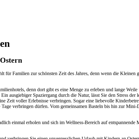
ien
 Ostern
ählt für Familien zur schönsten Zeit des Jahres, denn wenn die Kleine
milienhotels, denn dort gibt es eine Menge zu erleben und lange Weile 
in ausgiebiger Spaziergang durch die Natur, lässt Sie den Stress der le
ne Zeit voller Erlebnisse verbringen. Sogar eine liebevolle Kinderbet
 Tage verbringen dürfen. Vom gemeinsamen Basteln bis hin zur Mini-D
ndlich einmal erholen und sich im Wellness-Bereich auf entspannende
und verbringen Sie einen unvergesslichen Urlaub mit Kindern an Oster