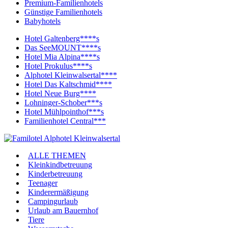
Premium-Familienhotels
Günstige Familienhotels
Babyhotels
Hotel Galtenberg****s
Das SeeMOUNT****s
Hotel Mia Alpina****s
Hotel Prokulus****s
Alphotel Kleinwalsertal****
Hotel Das Kaltschmid****
Hotel Neue Burg****
Lohninger-Schober***s
Hotel Mühlpointhof***s
Familienhotel Central***
ALLE THEMEN
Kleinkindbetreuung
Kinderbetreuung
Teenager
Kinderermäßigung
Campingurlaub
Urlaub am Bauernhof
Tiere