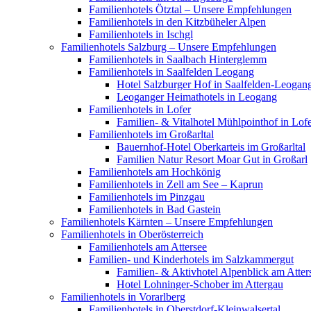
Familienhotels Ötztal – Unsere Empfehlungen
Familienhotels in den Kitzbüheler Alpen
Familienhotels in Ischgl
Familienhotels Salzburg – Unsere Empfehlungen
Familienhotels in Saalbach Hinterglemm
Familienhotels in Saalfelden Leogang
Hotel Salzburger Hof in Saalfelden-Leogan
Leoganger Heimathotels in Leogang
Familienhotels in Lofer
Familien- & Vitalhotel Mühlpointhof in Lof
Familienhotels im Großarltal
Bauernhof-Hotel Oberkarteis im Großarltal
Familien Natur Resort Moar Gut in Großarl
Familienhotels am Hochkönig
Familienhotels in Zell am See – Kaprun
Familienhotels im Pinzgau
Familienhotels in Bad Gastein
Familienhotels Kärnten – Unsere Empfehlungen
Familienhotels in Oberösterreich
Familienhotels am Attersee
Familien- und Kinderhotels im Salzkammergut
Familien- & Aktivhotel Alpenblick am Atter
Hotel Lohninger-Schober im Attergau
Familienhotels in Vorarlberg
Familienhotels in Oberstdorf-Kleinwalsertal