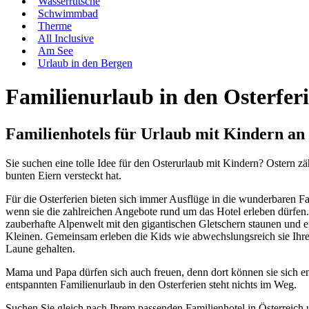
Wasserrutsche
Schwimmbad
Therme
All Inclusive
Am See
Urlaub in den Bergen
Familienurlaub in den Osterfer
Familienhotels für Urlaub mit Kindern an
Sie suchen eine tolle Idee für den Osterurlaub mit Kindern? Ostern z
bunten Eiern versteckt hat.
Für die Osterferien bieten sich immer Ausflüge in die wunderbaren Fa
wenn sie die zahlreichen Angebote rund um das Hotel erleben dürfen. E
zauberhafte Alpenwelt mit den gigantischen Gletschern staunen und ei
Kleinen. Gemeinsam erleben die Kids wie abwechslungsreich sie Ihre
Laune gehalten.
Mama und Papa dürfen sich auch freuen, denn dort können sie sich e
entspannten Familienurlaub in den Osterferien steht nichts im Weg.
Suchen Sie gleich nach Ihrem passenden Familienhotel in Österreich 