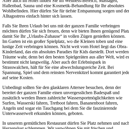
Aber auch im Hotel finden Sie im Wellness-Bereich, Massagen,
Hallenbad, Sauna und eine Kosmetik-Behandlung für Ihr absolutes
Wohlbefinden. Hier dürfen Sie für tiefste Entspannung sorgen und de
Alltagsstress einfach hinter sich lassen.
Falls Sie Ihren Urlaub bei uns mit der ganzen Familie verbringen
möchten dürfen Sie sich freuen, denn wir bieten Ihnen genügend Plat
damit Sie Ihr „Urlaubs-Zuhause“ in vollen Zügen genießen können.
Im Garten ist ein großer Spielplatz, wo die Kleinen toben und eine
lustige Zeit verbringen können. Nicht weit vom Hotel liegt das Obra-
Kinderland, das ein absolutes Paradies für Kids darstellt. Dort werden
Träume wahr, denn bei den besten Spielgeräten aus aller Welt, wird e
bestimmt nicht langweilig. Aber auch der Erlebnispark in
Strasswalchen, hält für Sie eine abwechslungsreiche Zeit. Bei
Spannung, Spiel und dem reinsten Nervenkitzel kommt garantiert jed
auf seine Kosten.
Unbedingt sollten Sie den glasklaren Attersee besuchen, denn der
bereitet der ganzen Familie einen unvergesslichen Badespaß und
zusätzlich werden Ihnen zahlreiche Wassersportmöglichkeiten wie
Surfen, Wasserski fahren, Tretboot fahren, Bananenboot fahren,
Angeln und sogar ein Tauchgang bei dem Sie die faszinierende
Unterwasserwelt erkunden können, geboten.
In unserem gemütlichen Restaurant dürfen Sie Platz nehmen und nac
Herzenslust schlemmen. Wir verwöhnen Sie mit frischen und