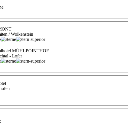
 MONT
miten / Wolkenstein
italhotel MÜHLPOINTHOF
chtal - Lofer
tel
hnofen
g