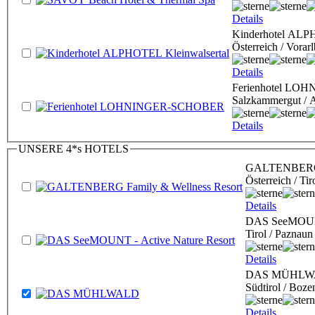
Details
Kinderhotel ALP
Österreich / Vorarl
Details
Ferienhotel L
Salzkammergut / A
Details
UNSERE 4*s HOTELS
GALTENBERG F
Österreich / Tir
Details
DAS SeeMOUNT
Tirol / Paznaun
Details
DAS MÜHLW
Südtirol / Boze
Details