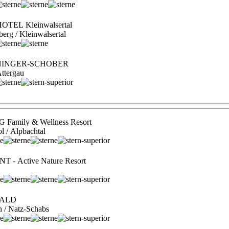
HOTEL Kleinwalsertal
berg / Kleinwalsertal
OHNINGER-SCHOBER
ttergau
amily & Wellness Resort
ol / Alpbachtal
 - Active Nature Resort
ALD
n / Natz-Schabs