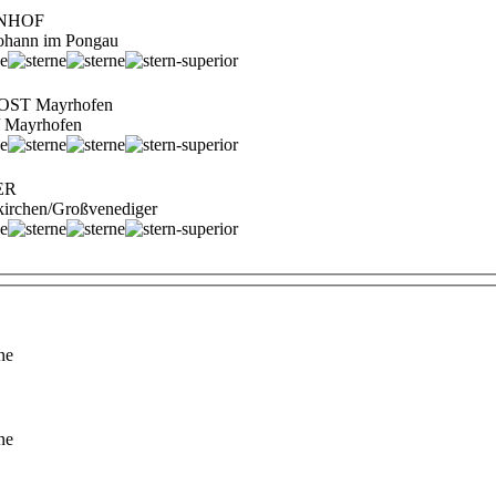
ENHOF
 Johann im Pongau
OST Mayrhofen
l / Mayrhofen
ER
kirchen/Großvenediger