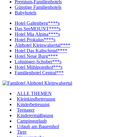
Premium-Familienhotels
Günstige Familienhotels
Babyhotels
Hotel Galtenberg****s
Das SeeMOUNT****s
Hotel Mia Alpina****s
Hotel Prokulus****s
Alphotel Kleinwalsertal****
Hotel Das Kaltschmid****
Hotel Neue Burg****
Lohninger-Schober***s
Hotel Mühlpointhof***s
Familienhotel Central***
ALLE THEMEN
Kleinkindbetreuung
Kinderbetreuung
Teenager
Kinderermäßigung
Campingurlaub
Urlaub am Bauernhof
Tiere