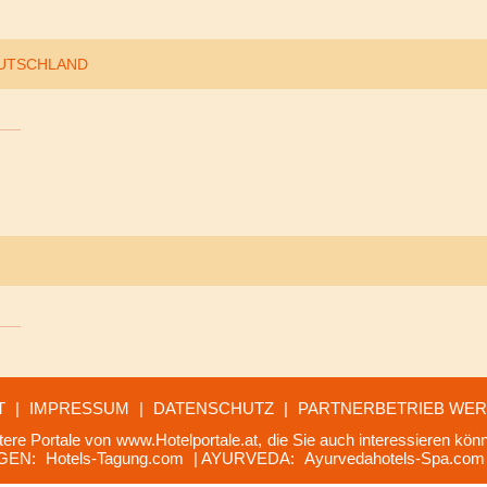
EUTSCHLAND
T
|
IMPRESSUM
|
DATENSCHUTZ
|
PARTNERBETRIEB WE
tere Portale von
www.Hotelportale.at,
die Sie auch interessieren könn
GEN:
Hotels-Tagung.com
| AYURVEDA:
Ayurvedahotels-Spa.com