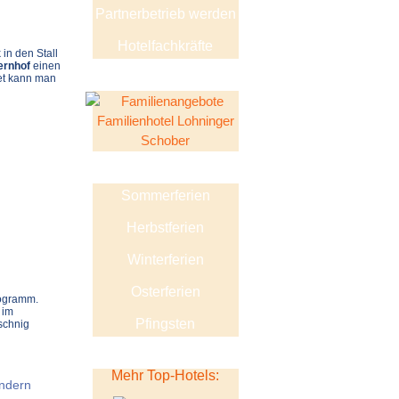
Partnerbetrieb werden
Hotelfachkräfte
 in den Stall
ernhof
einen
et kann man
Sommerferien
Herbstferien
Winterferien
Osterferien
rogramm.
 im
Pfingsten
schnig
Mehr Top-Hotels:
indern