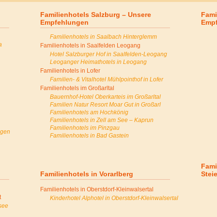
Familienhotels Salzburg – Unsere
Fami
Empfehlungen
Emp
Familienhotels in Saalbach Hinterglemm
a
Familienhotels in Saalfelden Leogang
Hotel Salzburger Hof in Saalfelden-Leogang
Leoganger Heimathotels in Leogang
Familienhotels in Lofer
Familien- & Vitalhotel Mühlpointhof in Lofer
Familienhotels im Großarltal
Bauernhof-Hotel Oberkarteis im Großarltal
Familien Natur Resort Moar Gut in Großarl
Familienhotels am Hochkönig
Familienhotels in Zell am See – Kaprun
Familienhotels im Pinzgau
ngen
Familienhotels in Bad Gastein
Fami
Familienhotels in Vorarlberg
Stei
Familienhotels in Oberstdorf-Kleinwalsertal
t
Kinderhotel Alphotel in Oberstdorf-Kleinwalsertal
rsee