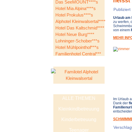
heisst
Das SeeMOUNT****s
Hotel Mia Alpina****s
Publiziert
Hotel Prokulus****s
Urlaub am 
Alphotel Kleinwalsertal****
zu werfen, d
Schwimmbad
Hotel Das Kaltschmid****
von einem
Hotel Neue Burg****
MEHR INF
Lohninger-Schober***s
Hotel Mühlpointhof***s
Familienhotel Central***
ALLE THEMEN
Im Urlaub a
Dank der
fl
Familienurl
Kleinkindbetreuung
entscheiden
Kinderbetreuung
SCHWIMMB
Verschlag
Teenager