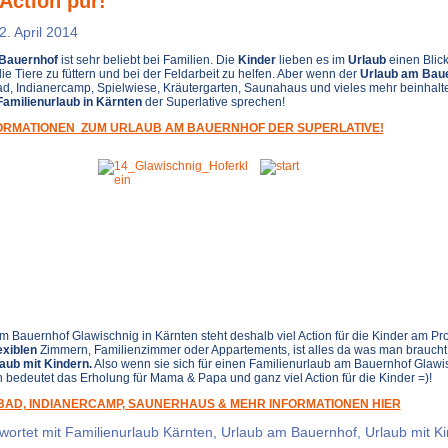
 Action pur!
2. April 2014
Bauernhof
ist sehr beliebt bei Familien. Die
Kinder
lieben es im
Urlaub
einen Blick
ie Tiere zu füttern und bei der Feldarbeit zu helfen. Aber wenn der
Urlaub am Bau
, Indianercamp, Spielwiese, Kräutergarten, Saunahaus und vieles mehr beinhalt
Familienurlaub in Kärnten
der Superlative sprechen!
ORMATIONEN ZUM URLAUB AM BAUERNHOF DER SUPERLATIVE!
m Bauernhof Glawischnig in Kärnten steht deshalb viel Action für die Kinder am P
exiblen
Zimmern, Familienzimmer oder Appartements, ist alles da was man braucht
aub mit Kindern.
Also wenn sie sich für einen Familienurlaub am Bauernhof Glawi
 bedeutet das Erholung für Mama & Papa und ganz viel Action für die Kinder =)!
AD, INDIANERCAMP, SAUNERHAUS & MEHR INFORMATIONEN HIER
wortet mit
Familienurlaub Kärnten
,
Urlaub am Bauernhof
,
Urlaub mit K