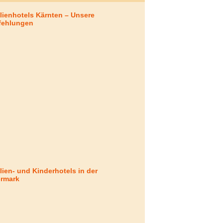
lienhotels Kärnten – Unsere
fehlungen
lien- und Kinderhotels in der
ermark