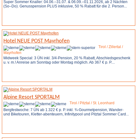
Super Sommer Knaller: 04.06.–31.07. & 06.09.–01.11.2026, ab 2 Nächten
(So–Do). Genusspension PLUS inklusive, 50 % Rabatt für die 2. Person...
Weitere Infos
Anfrage stellen
Hotel NEUE POST Mayrhofen
Tirol / Zillertal /
Mayrhofen
Midweek Special: 3 ÜN inkl. 3/4-Pension, 20 % Rabatt, Abschiedsgeschenk
u. v. m.! Anreise am Sonntag oder Montag möglich. Ab 367 € p. P....
Weitere Infos
Anfrage stellen
Alpine Resort SPORTALM
Tirol / Pitztal / St. Leonhard
Bergfestwoche: 7 ÜN ab 1.322 € p. P. inkl. ¾-Gourmetpension, Wander-
und Biketouren, Kletter-abenteuern, Infinitypool und Pitztal Sommer Card...
Weitere Infos
Anfrage stellen